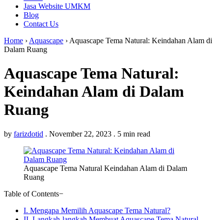
Jasa Website UMKM
Blog
Contact Us
Home
›
Aquascape
›
Aquascape Tema Natural: Keindahan Alam di
Dalam Ruang
Aquascape Tema Natural:
Keindahan Alam di Dalam
Ruang
by
farizdotid
.
November 22, 2023
.
5 min read
Aquascape Tema Natural Keindahan Alam di Dalam
Ruang
Table of Contents
−
I. Mengapa Memilih Aquascape Tema Natural?
II. Langkah-langkah Membuat
Aquascape Tema Natural