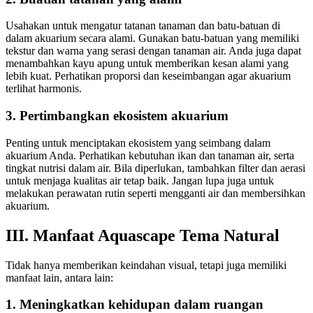
Usahakan untuk mengatur tatanan tanaman dan batu-batuan di
dalam akuarium secara alami. Gunakan batu-batuan yang memiliki
tekstur dan warna yang serasi dengan tanaman air. Anda juga dapat
menambahkan kayu apung untuk memberikan kesan alami yang
lebih kuat. Perhatikan proporsi dan keseimbangan agar akuarium
terlihat harmonis.
3. Pertimbangkan ekosistem akuarium
Penting untuk menciptakan ekosistem yang seimbang dalam
akuarium Anda. Perhatikan kebutuhan ikan dan tanaman air, serta
tingkat nutrisi dalam air. Bila diperlukan, tambahkan filter dan aerasi
untuk menjaga kualitas air tetap baik. Jangan lupa juga untuk
melakukan perawatan rutin seperti mengganti air dan membersihkan
akuarium.
III. Manfaat Aquascape Tema Natural
Tidak hanya memberikan keindahan visual, tetapi juga memiliki
manfaat lain, antara lain:
1. Meningkatkan kehidupan dalam ruangan