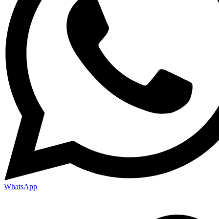
WhatsApp