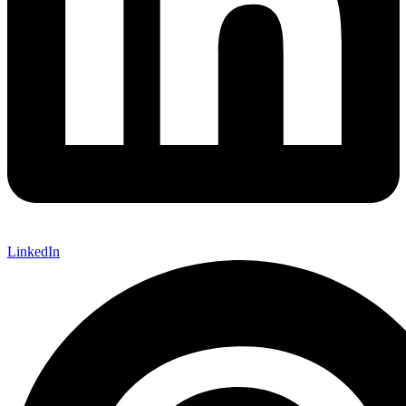
LinkedIn