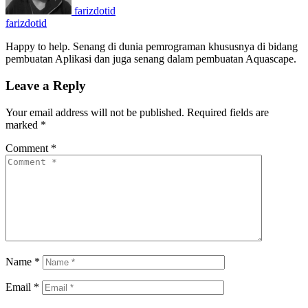
farizdotid
farizdotid
Happy to help. Senang di dunia pemrograman khususnya di bidang
pembuatan Aplikasi dan juga senang dalam pembuatan Aquascape.
Leave a Reply
Your email address will not be published.
Required fields are
marked
*
Comment
*
Name
*
Email
*