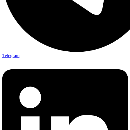
Telegram