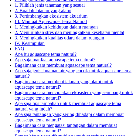
1. Pilihlah jenis tanaman yang sesuai
2. Buatlah tatanan yang alami
3. Pertimbangkan ekosistem akuarium
III. Manfaat Aquascape Tema Natural
1. Meningkatkan kehidupan dalam ruangan
2. Menurunkan stres dan meningkatkan kesehatan mental
3. Meningkatkan kualitas udara dalam ruangan
IV. Kesimpulan
FAQ
Apa itu aquascape tema natural?
Apa saja manfaat aquascape tema natural?
Bagaimana cara membuat aquascape tema natural?
Apa saja jenis tanaman air yang cocok untuk aquascape tema
natural?
Bagaimana cara membuat tatanan yang alami untuk
aquascape tema natural?
Bagaimana cara menciptakan ekosistem yang seimbang untuk
aquascape tema natural?
Apa saja tips tambahan untuk membuat aquascape tema
natural yang indah?
Apa saja tantangan yang sering dihadapi dalam membuat
aquascape tema natural?
Bagaimana cara mengatasi tantangan dalam membuat
aquascape tema natural?